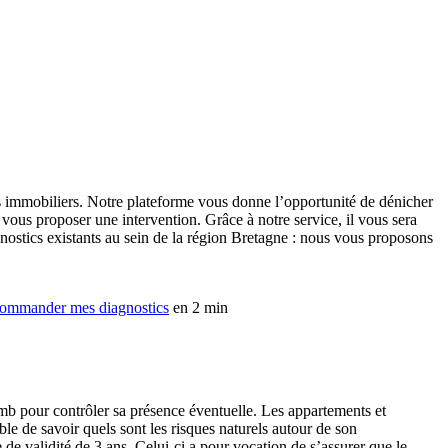
s immobiliers. Notre plateforme vous donne l’opportunité de dénicher
 vous proposer une intervention. Grâce à notre service, il vous sera
nostics existants au sein de la région Bretagne : nous vous proposons
ommander mes diagnostics
en 2 min
omb pour contrôler sa présence éventuelle. Les appartements et
le de savoir quels sont les risques naturels autour de son
de validité de 3 ans. Celui-ci a pour vocation de s’assurer que le