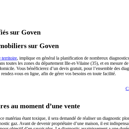
fiés sur Goven
mmobiliers sur Goven
 territoire
, implique en général la planification de nombreux diagnostic
ns toutes les zones du département Ille-et-Vilaine (35), et en mesure de
domicile. Vous bénéficierez d’un devis gratuit, pour l’ensemble des diag
e rendez-vous en ligne, afin de gérer vos besoins en toute facilité.
C
ires au moment d’une vente
 ce matériau étant toxique, il sera demandé de réaliser un diagnostic pl
ostic gaz. Avant de devenir propriétaire d’une maison, il est indispensab
ur objectif d’en savoir plus. Le diagnostic assainissement a une durée 