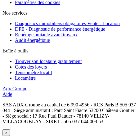
Paramètres des cookies
Nos services
Diagnostics immobiliers obligatoires Vente - Location
DPE - Diagnostic de performance énergétique
Repérage amiante avant travaux
Audit énergétique
Boîte à outils
Trouver son locataire gratuitement
Cotes des loyers
Tensiomètre locatif
Locamètre
Adx Groupe
Aide
SAS ADX Groupe au capital de 6 990 495€ - RCS Paris B 505 037
044 - Siège administratif : Parc Saint Fiacre 53200 Château Gontier
- Siège social : 17 Rue Paul Dautier - 78140 VELIZY-
VILLACOUBLAY - SIRET : 505 037 044 009 53
×