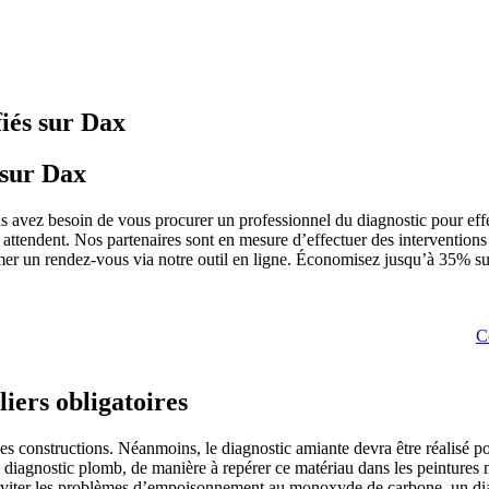
fiés sur Dax
 sur Dax
 avez besoin de vous procurer un professionnel du diagnostic pour effe
ttendent. Nos partenaires sont en mesure d’effectuer des interventions 
mmer un rendez-vous via notre outil en ligne. Économisez jusqu’à 35% su
C
iers obligatoires
des constructions. Néanmoins, le diagnostic amiante devra être réalisé po
un diagnostic plomb, de manière à repérer ce matériau dans les peintures
r éviter les problèmes d’empoisonnement au monoxyde de carbone, un dia