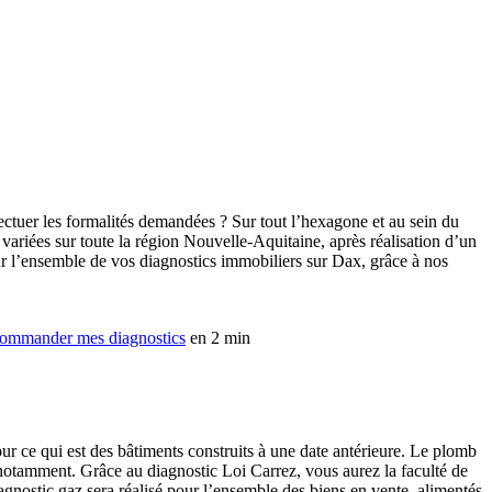
ctuer les formalités demandées ? Sur tout l’hexagone et au sein du
variées sur toute la région Nouvelle-Aquitaine, après réalisation d’un
r l’ensemble de vos diagnostics immobiliers sur Dax, grâce à nos
ommander mes diagnostics
en 2 min
ur ce qui est des bâtiments construits à une date antérieure. Le plomb
 notamment. Grâce au diagnostic Loi Carrez, vous aurez la faculté de
gnostic gaz sera réalisé pour l’ensemble des biens en vente, alimentés