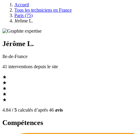
Accueil
Tous les techniciens en France
Paris (75)
Jérôme L.
Jérôme L.
Ile-de-France
41
interventions
depuis le site
★
★
★
★
★
4.84
/ 5
calculés d’après
46
avis
Compétences