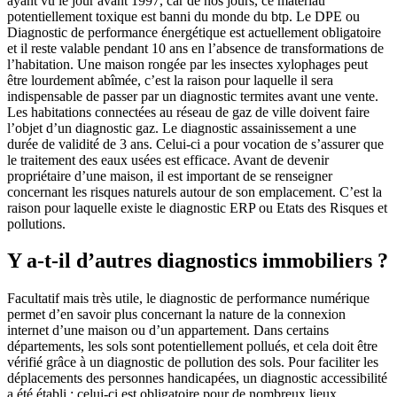
ayant vu le jour avant 1997, car de nos jours, ce matériau
potentiellement toxique est banni du monde du btp. Le DPE ou
Diagnostic de performance énergétique est actuellement obligatoire
et il reste valable pendant 10 ans en l’absence de transformations de
l’habitation. Une maison rongée par les insectes xylophages peut
être lourdement abîmée, c’est la raison pour laquelle il sera
indispensable de passer par un diagnostic termites avant une vente.
Les habitations connectées au réseau de gaz de ville doivent faire
l’objet d’un diagnostic gaz. Le diagnostic assainissement a une
durée de validité de 3 ans. Celui-ci a pour vocation de s’assurer que
le traitement des eaux usées est efficace. Avant de devenir
propriétaire d’une maison, il est important de se renseigner
concernant les risques naturels autour de son emplacement. C’est la
raison pour laquelle existe le diagnostic ERP ou Etats des Risques et
pollutions.
Y a-t-il d’autres diagnostics immobiliers ?
Facultatif mais très utile, le diagnostic de performance numérique
permet d’en savoir plus concernant la nature de la connexion
internet d’une maison ou d’un appartement. Dans certains
départements, les sols sont potentiellement pollués, et cela doit être
vérifié grâce à un diagnostic de pollution des sols. Pour faciliter les
déplacements des personnes handicapées, un diagnostic accessibilité
a été établi : celui-ci est obligatoire pour de nombreux lieux