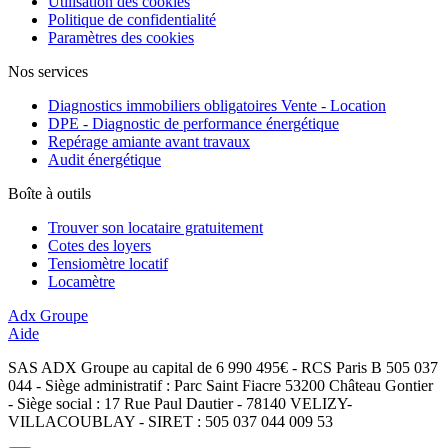
Utilisation des cookies
Politique de confidentialité
Paramètres des cookies
Nos services
Diagnostics immobiliers obligatoires Vente - Location
DPE - Diagnostic de performance énergétique
Repérage amiante avant travaux
Audit énergétique
Boîte à outils
Trouver son locataire gratuitement
Cotes des loyers
Tensiomètre locatif
Locamètre
Adx Groupe
Aide
SAS ADX Groupe au capital de 6 990 495€ - RCS Paris B 505 037
044 - Siège administratif : Parc Saint Fiacre 53200 Château Gontier
- Siège social : 17 Rue Paul Dautier - 78140 VELIZY-
VILLACOUBLAY - SIRET : 505 037 044 009 53