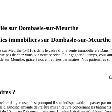
ifiés sur Dombasle-sur-Meurthe
stics immobiliers sur Dombasle-sur-Meurthe
e-sur-Meurthe (54110), dans le cadre d’une vente immobilière ? Dans l
ux pas de chez vous, via notre service. Pour gagner du temps, vous aurez
e-sur-Meurthe, grâce à nos entreprises partenaires. Nos partenaires son
C
ires ?
vérer dangereuse, c’est pourquoi il sera indispensable de passer par un 
, le diagnostic amiante devra être mis en œuvre concernant les bâtiment
é de 10 ans en l’absence de travaux. Le plomb était un métal lourd fréqu