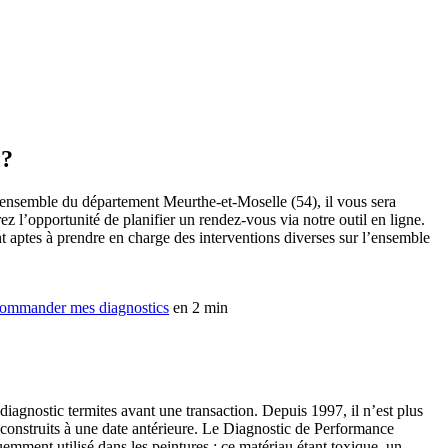
 ?
’ensemble du département Meurthe-et-Moselle (54), il vous sera
 l’opportunité de planifier un rendez-vous via notre outil en ligne.
t aptes à prendre en charge des interventions diverses sur l’ensemble
ommander mes diagnostics
en 2 min
diagnostic termites avant une transaction. Depuis 1997, il n’est plus
s construits à une date antérieure. Le Diagnostic de Performance
emment utilisé dans les peintures : ce matériau étant toxique, un