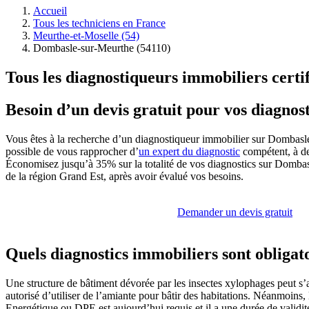
Accueil
Tous les techniciens en France
Meurthe-et-Moselle (54)
Dombasle-sur-Meurthe (54110)
Tous les diagnostiqueurs immobiliers cert
Besoin d’un devis gratuit pour vos diagno
Vous êtes à la recherche d’un diagnostiqueur immobilier sur Dombasl
possible de vous rapprocher d’
un expert du diagnostic
compétent, à de
Économisez jusqu’à 35% sur la totalité de vos diagnostics sur Dombasl
de la région Grand Est, après avoir évalué vos besoins.
Demander un devis gratuit
Quels diagnostics immobiliers sont obligato
Une structure de bâtiment dévorée par les insectes xylophages peut s’a
autorisé d’utiliser de l’amiante pour bâtir des habitations. Néanmoins
Energétique ou DPE est aujourd’hui requis et il a une durée de validit