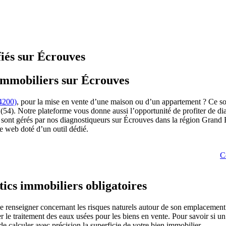
fiés sur Écrouves
 immobiliers sur Écrouves
4200)
, pour la mise en vente d’une maison ou d’un appartement ? Ce so
 (54). Notre plateforme vous donne aussi l’opportunité de profiter de 
s sont gérés par nos diagnostiqueurs sur Écrouves dans la région Grand 
te web doté d’un outil dédié.
C
tics immobiliers obligatoires
e se renseigner concernant les risques naturels autour de son emplacement
yser le traitement des eaux usées pour les biens en vente. Pour savoir s
de calculer avec précision la superficie de votre bien immobilier.