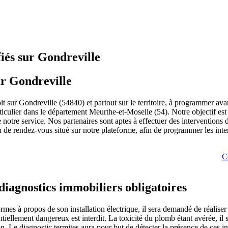
fiés sur Gondreville
ur Gondreville
soit sur Gondreville (54840) et partout sur le territoire, à programmer a
rticulier dans le département Meurthe-et-Moselle (54). Notre objectif est 
notre service. Nos partenaires sont aptes à effectuer des interventions d
on de rendez-vous situé sur notre plateforme, afin de programmer les inter
C
 diagnostics immobiliers obligatoires
mes à propos de son installation électrique, il sera demandé de réaliser
ntiellement dangereux est interdit. La toxicité du plomb étant avérée, il
ion. Le diagnostic termites aura pour but de détecter la présence de ces