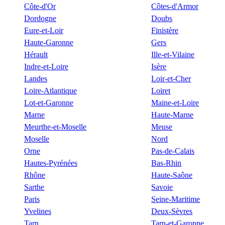
Côte-d'Or
Côtes-d'Armor
Dordogne
Doubs
Eure-et-Loir
Finistère
Haute-Garonne
Gers
Hérault
Ille-et-Vilaine
Indre-et-Loire
Isère
Landes
Loir-et-Cher
Loire-Atlantique
Loiret
Lot-et-Garonne
Maine-et-Loire
Marne
Haute-Marne
Meurthe-et-Moselle
Meuse
Moselle
Nord
Orne
Pas-de-Calais
Hautes-Pyrénées
Bas-Rhin
Rhône
Haute-Saône
Sarthe
Savoie
Paris
Seine-Maritime
Yvelines
Deux-Sèvres
Tarn
Tarn-et-Garonne