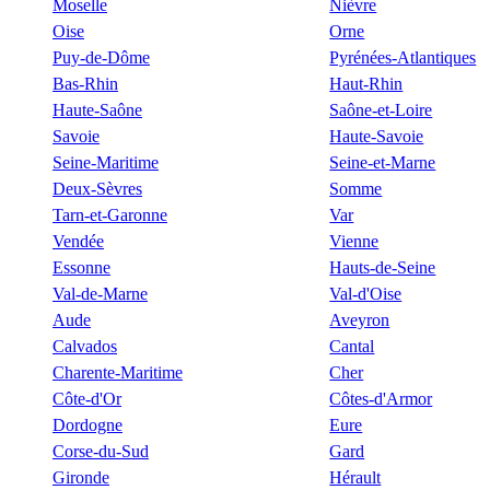
Moselle
Nièvre
Oise
Orne
Puy-de-Dôme
Pyrénées-Atlantiques
Bas-Rhin
Haut-Rhin
Haute-Saône
Saône-et-Loire
Savoie
Haute-Savoie
Seine-Maritime
Seine-et-Marne
Deux-Sèvres
Somme
Tarn-et-Garonne
Var
Vendée
Vienne
Essonne
Hauts-de-Seine
Val-de-Marne
Val-d'Oise
Aude
Aveyron
Calvados
Cantal
Charente-Maritime
Cher
Côte-d'Or
Côtes-d'Armor
Dordogne
Eure
Corse-du-Sud
Gard
Gironde
Hérault