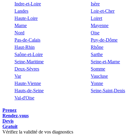
Indre-et-Loire
Isère
Landes
Loir-et-Cher
Haute-Loire
Loiret
Marne
Mayenne
Nord
Oise
Pas-de-Calais
Puy-de-Dôme
Haut-Rhin
Rhône
Saône-et-Loire
Sarthe
Seine-Maritime
Seine-et-Marne
Deux-Sèvres
Somme
Var
Vaucluse
Haute-Vienne
Yonne
Hauts-de-Seine
Seine-Saint-Denis
Val-d'Oise
Prenez
Rendez-vous
Devis
Gratuit
Vérifiez la validité de vos diagnostics