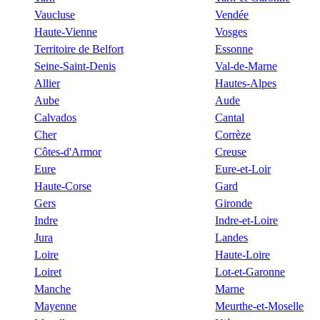
Vaucluse
Vendée
Haute-Vienne
Vosges
Territoire de Belfort
Essonne
Seine-Saint-Denis
Val-de-Marne
Allier
Hautes-Alpes
Aube
Aude
Calvados
Cantal
Cher
Corrèze
Côtes-d'Armor
Creuse
Eure
Eure-et-Loir
Haute-Corse
Gard
Gers
Gironde
Indre
Indre-et-Loire
Jura
Landes
Loire
Haute-Loire
Loiret
Lot-et-Garonne
Manche
Marne
Mayenne
Meurthe-et-Moselle