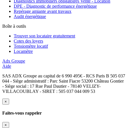
Diagnostics immobiliers obligatoires Vente - Location
DPE - Diagnostic de performance énergétique
Repérage amiante avant travaux
Audit énergétique
Boîte à outils
Trouver son locataire gratuitement
Cotes des loyers
Tensiomètre locatif
Locamètre
Adx Groupe
Aide
SAS ADX Groupe au capital de 6 990 495€ - RCS Paris B 505 037
044 - Siège administratif : Parc Saint Fiacre 53200 Château Gontier
- Siège social : 17 Rue Paul Dautier - 78140 VELIZY-
VILLACOUBLAY - SIRET : 505 037 044 009 53
×
Faites-vous rappeler
×