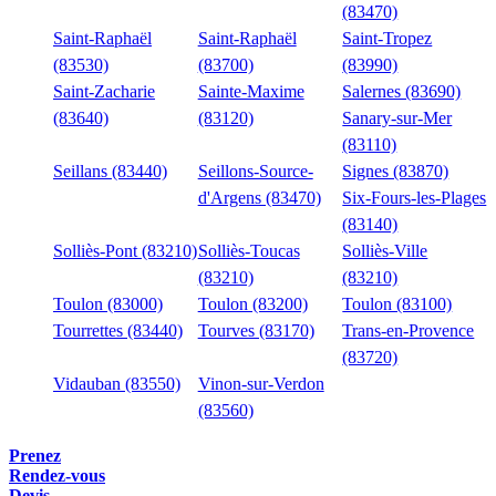
(83470)
Saint-Raphaël
Saint-Raphaël
Saint-Tropez
(83530)
(83700)
(83990)
Saint-Zacharie
Sainte-Maxime
Salernes (83690)
(83640)
(83120)
Sanary-sur-Mer
(83110)
Seillans (83440)
Seillons-Source-
Signes (83870)
d'Argens (83470)
Six-Fours-les-Plages
(83140)
Solliès-Pont (83210)
Solliès-Toucas
Solliès-Ville
(83210)
(83210)
Toulon (83000)
Toulon (83200)
Toulon (83100)
Tourrettes (83440)
Tourves (83170)
Trans-en-Provence
(83720)
Vidauban (83550)
Vinon-sur-Verdon
(83560)
Prenez
Rendez-vous
Devis