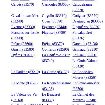
Carcès (83570)
Carnoules (83660)
Carqueiranne
(83320)
Cavalaire-sur-Mer
Cogolin (83310)
Cotignac (83570)
(83240)
Cuers (83390)
Draguignan (83300)
Évenos (83330)
Fayence (83440)
Figanières (83830)
Flassans-sur-Issole
Flayosc (83780)
Forcalqueiret
(83340)
(83136)
Fréjus (83600)
Fréjus (83370)
Garéoult (83136)
Gassin (83580)
Gonfaron (83590)
Grimaud (83310)
Hyères (83400)
La Cadière-d'Azur
La Crau (83260)
(83740)
La Croix-Valmer
(83420)
La Farlède (83210)
La Garde (83130)
La Londe-les-
Maures (83250)
La Motte (83920)
La Roquebrussanne
La Seyne-sur-Mer
(83136)
(83500)
La Valette-du-Var
Le Beausset
Le Cannet-des-
(83160)
(83330)
Maures (83340)