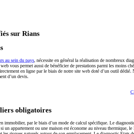
iés sur Rians
s
eurs au sein du pays
, nécessite en général la réalisation de nombreux dia
te web vous permet aussi de bénéficier de prestations parmi les moins 
ctement en ligne par le biais de notre site web doté d’un outil dédié. N
ent d’un devis.
C
iers obligatoires
n immobilier, par le biais d’un mode de calcul spécifique. Le diagnostic 
r si un appartement ou une maison est économe au niveau thermique, le 
nt les risques naturels autour de son emplacement. Le diagnostic Etats 