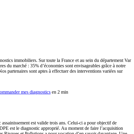
gnostics immobiliers. Sur toute la France et au sein du département Var
chères du marché : 35% d’économies sont envisageables grâce à notre
os partenaires sont aptes à effectuer des interventions variées sur
ommander mes diagnostics
en 2 min
assainissement est valide trois ans. Celui-ci a pour objectif de
DPE est le diagnostic approprié. Au moment de faire l’acquisition
des Risques et Pollutions a pour vocation d’en savoir davantage. Une