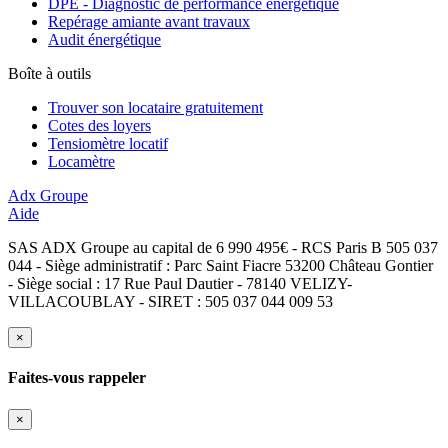
DPE - Diagnostic de performance énergétique
Repérage amiante avant travaux
Audit énergétique
Boîte à outils
Trouver son locataire gratuitement
Cotes des loyers
Tensiomètre locatif
Locamètre
Adx Groupe
Aide
SAS ADX Groupe au capital de 6 990 495€ - RCS Paris B 505 037
044 - Siège administratif : Parc Saint Fiacre 53200 Château Gontier
- Siège social : 17 Rue Paul Dautier - 78140 VELIZY-
VILLACOUBLAY - SIRET : 505 037 044 009 53
×
Faites-vous rappeler
×