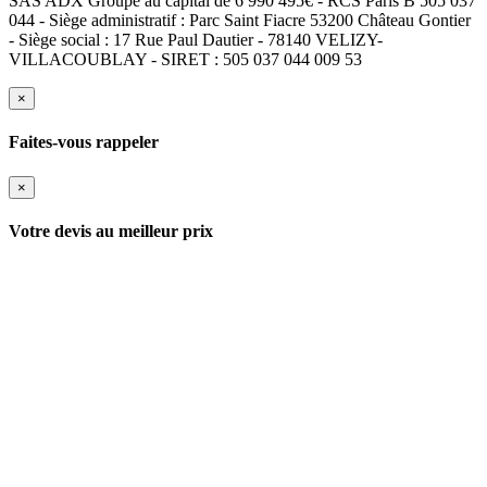
SAS ADX Groupe au capital de 6 990 495€ - RCS Paris B 505 037
044 - Siège administratif : Parc Saint Fiacre 53200 Château Gontier
- Siège social : 17 Rue Paul Dautier - 78140 VELIZY-
VILLACOUBLAY - SIRET : 505 037 044 009 53
×
Faites-vous rappeler
×
Votre devis au meilleur prix