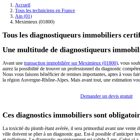
Accueil
Tous les techniciens en France
Ain (01)
Meximieux (01800)
Tous les diagnostiqueurs immobiliers cert
Une multitude de diagnostiqueurs immobil
Avant une
transaction immobilière sur Meximieux (01800)
, vous souh
aurez la possibilité de trouver un professionnel du diagnostic compéten
Nous vous faisons bénéficier de remises importantes, aptes à vous fa
la région Auvergne-Rhône-Alpes. Mais avant tout, une estimation vous 
Demander un devis gratuit
Ces diagnostics immobiliers sont obligatoi
La toxicité du plomb étant avérée, il sera primordial avant une vente d
ville doivent se plier à un diagnostic gaz. Est-il possible d’anticiper 
et pollutions. Le diagnostic assainissement est valide 3 ans. Celui-ci