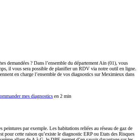
arches demandées ? Dans l’ensemble du département Ain (01), vous
ps, il vous sera possible de planifier un RDV via notre outil en ligne.
prennent en charge l’ensemble de vos diagnostics sur Meximieux dans
ommander mes diagnostics
en 2 min
es peintures par exemple. Les habitations reliées au réseau de gaz de
C’est pour cette raison qu’existe le diagnostic ERP ou Etats des Risques
n barème allant de A à G, le DPE permet d’en savoir davantage sur les