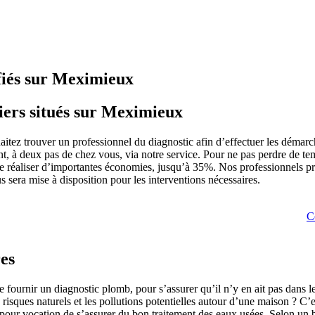
ifiés sur Meximieux
iers situés sur Meximieux
aitez trouver un professionnel du diagnostic afin d’effectuer les dém
t, à deux pas de chez vous, via notre service. Pour ne pas perdre de tem
ire réaliser d’importantes économies, jusqu’à 35%. Nos professionnels 
sera mise à disposition pour les interventions nécessaires.
C
res
e fournir un diagnostic plomb, pour s’assurer qu’il n’y en ait pas dans l
les risques naturels et les pollutions potentielles autour d’une maison ? 
 a pour vocation de s’assurer du bon traitement des eaux usées. Selon u