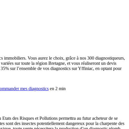
ics immobiliers. Vous aurez le choix, grâce à nos 300 diagnostiqueurs,
variées sur toute la région Bretagne, et vous réaliseront un devis
à 35% sur l’ensemble de vos diagnostics sur Yffiniac, en optant pour
ommander mes diagnostics
en 2 min
Etats des Risques et Pollutions permettra au futur acheteur de se
ites sont des insectes potentiellement dangereux pour la charpente des
toxique, toute vente nécessitera la production d’un diagnostic plomb,