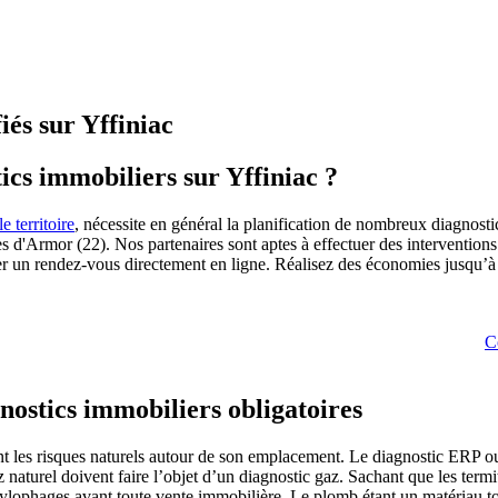
iés sur Yffiniac
ics immobiliers sur Yffiniac ?
le territoire
, nécessite en général la planification de nombreux diagnost
 d'Armor (22). Nos partenaires sont aptes à effectuer des interventions 
fier un rendez-vous directement en ligne. Réalisez des économies jusqu’
C
gnostics immobiliers obligatoires
t les risques naturels autour de son emplacement. Le diagnostic ERP ou 
 naturel doivent faire l’objet d’un diagnostic gaz. Sachant que les term
tes xylophages avant toute vente immobilière. Le plomb étant un matériau 