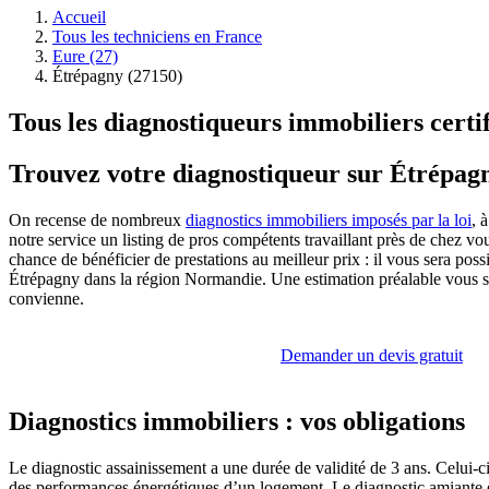
Accueil
Tous les techniciens en France
Eure (27)
Étrépagny (27150)
Tous les diagnostiqueurs immobiliers certi
Trouvez votre diagnostiqueur sur Étrépag
On recense de nombreux
diagnostics immobiliers imposés par la loi
, 
notre service un listing de pros compétents travaillant près de chez v
chance de bénéficier de prestations au meilleur prix : il vous sera po
Étrépagny dans la région Normandie. Une estimation préalable vous se
convienne.
Demander un devis gratuit
Diagnostics immobiliers : vos obligations
Le diagnostic assainissement a une durée de validité de 3 ans. Celui-c
des performances énergétiques d’un logement. Le diagnostic amiante es