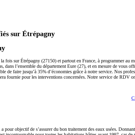
fiés sur Étrépagny
ny
à la fois sur Étrépagny (27150) et partout en France, à programmer au m
ous, dans l’ensemble du département Eure (27), et en mesure de vous offr
ssible de faire jusqu’à 35% d’économies grâce à notre service. Nos profe
ra fournie pour les interventions concernées. Notre service de RDV onli
C
i a pour objectif de s’assurer du bon traitement des eaux usées. Donnan
t incontournable pour toutes les habitations bâties avant 1997, car de