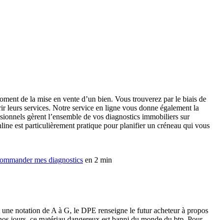
oment de la mise en vente d’un bien. Vous trouverez par le biais de
ir leurs services. Notre service en ligne vous donne également la
ssionnels gèrent l’ensemble de vos diagnostics immobiliers sur
ne est particulièrement pratique pour planifier un créneau qui vous
ommander mes diagnostics
en 2 min
t une notation de A à G, le DPE renseigne le futur acheteur à propos
 nos jours, ce matériau dangereux est banni du monde du btp. Pour