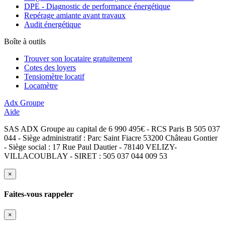
DPE - Diagnostic de performance énergétique
Repérage amiante avant travaux
Audit énergétique
Boîte à outils
Trouver son locataire gratuitement
Cotes des loyers
Tensiomètre locatif
Locamètre
Adx Groupe
Aide
SAS ADX Groupe au capital de 6 990 495€ - RCS Paris B 505 037
044 - Siège administratif : Parc Saint Fiacre 53200 Château Gontier
- Siège social : 17 Rue Paul Dautier - 78140 VELIZY-
VILLACOUBLAY - SIRET : 505 037 044 009 53
×
Faites-vous rappeler
×