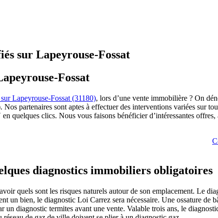
fiés sur Lapeyrouse-Fossat
 Lapeyrouse-Fossat
 sur Lapeyrouse-Fossat (31180)
, lors d’une vente immobilière ? On déno
os partenaires sont aptes à effectuer des interventions variées sur toute
V en quelques clics. Nous vous faisons bénéficier d’intéressantes offres,
C
elques diagnostics immobiliers obligatoires
 savoir quels sont les risques naturels autour de son emplacement. Le dia
osent un bien, le diagnostic Loi Carrez sera nécessaire. Une ossature d
par un diagnostic termites avant une vente. Valable trois ans, le diagnosti
réseau de gaz de ville doivent se plier à un diagnostic gaz.