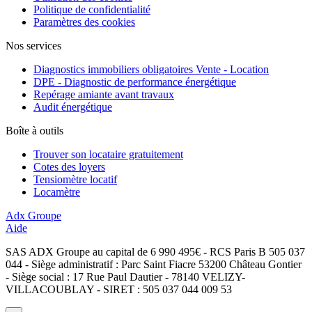
Politique de confidentialité
Paramètres des cookies
Nos services
Diagnostics immobiliers obligatoires Vente - Location
DPE - Diagnostic de performance énergétique
Repérage amiante avant travaux
Audit énergétique
Boîte à outils
Trouver son locataire gratuitement
Cotes des loyers
Tensiomètre locatif
Locamètre
Adx Groupe
Aide
SAS ADX Groupe au capital de 6 990 495€ - RCS Paris B 505 037
044 - Siège administratif : Parc Saint Fiacre 53200 Château Gontier
- Siège social : 17 Rue Paul Dautier - 78140 VELIZY-
VILLACOUBLAY - SIRET : 505 037 044 009 53