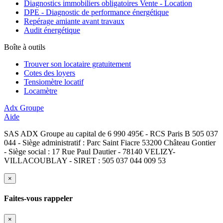
Diagnostics immobiliers obligatoires Vente - Location
DPE - Diagnostic de performance énergétique
Repérage amiante avant travaux
Audit énergétique
Boîte à outils
Trouver son locataire gratuitement
Cotes des loyers
Tensiomètre locatif
Locamètre
Adx Groupe
Aide
SAS ADX Groupe au capital de 6 990 495€ - RCS Paris B 505 037
044 - Siège administratif : Parc Saint Fiacre 53200 Château Gontier
- Siège social : 17 Rue Paul Dautier - 78140 VELIZY-
VILLACOUBLAY - SIRET : 505 037 044 009 53
×
Faites-vous rappeler
×