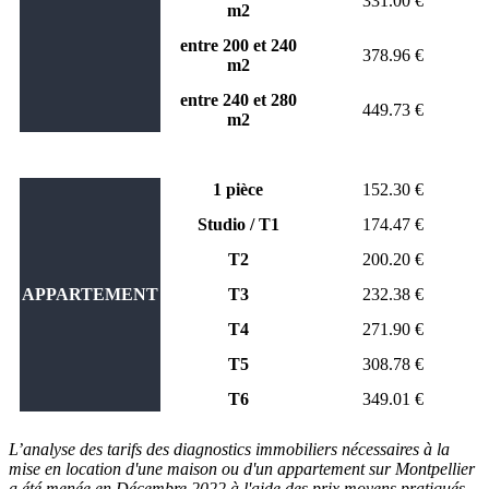
331.00 €
m2
entre 200 et 240
378.96 €
m2
entre 240 et 280
449.73 €
m2
1 pièce
152.30 €
Studio / T1
174.47 €
T2
200.20 €
APPARTEMENT
T3
232.38 €
T4
271.90 €
T5
308.78 €
T6
349.01 €
L’analyse des tarifs des diagnostics immobiliers nécessaires à la
mise en location d'une maison ou d'un appartement sur Montpellier
a été menée en Décembre 2022 à l'aide des prix moyens pratiqués