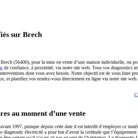
fiés sur Brech
r Brech (56400), pour la mise en vente d’une maison individuelle, ou p
ic
de confiance, à proximité, via notre site web. Tous vos diagnostics i
interventions dont vous avez besoin. Notre objectif est de vous faire prof
x, et planifiez vos rendez-vous directement en ligne via notre site web.
C
ires au moment d’une vente
s avant 1997, puisque depuis cette date il est interdit d’employer ce ma
diagnostic électricité a pour but d’avoir la certitude que l’équipemen
r être certain qu’il n’y en ait pas au sein de l’habitation. Le diagnostic