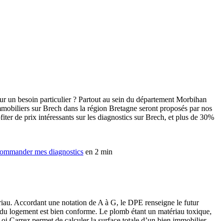
our un besoin particulier ? Partout au sein du département Morbihan
mmobiliers sur Brech dans la région Bretagne seront proposés par nos
iter de prix intéressants sur les diagnostics sur Brech, et plus de 30%
ommander mes diagnostics
en 2 min
tériau. Accordant une notation de A à G, le DPE renseigne le futur
t du logement est bien conforme. Le plomb étant un matériau toxique,
 Loi Carrez permet de calculer la surface totale d’un bien immobilier,