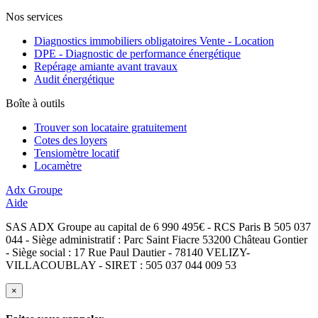
Nos services
Diagnostics immobiliers obligatoires Vente - Location
DPE - Diagnostic de performance énergétique
Repérage amiante avant travaux
Audit énergétique
Boîte à outils
Trouver son locataire gratuitement
Cotes des loyers
Tensiomètre locatif
Locamètre
Adx Groupe
Aide
SAS ADX Groupe au capital de 6 990 495€ - RCS Paris B 505 037
044 - Siège administratif : Parc Saint Fiacre 53200 Château Gontier
- Siège social : 17 Rue Paul Dautier - 78140 VELIZY-
VILLACOUBLAY - SIRET : 505 037 044 009 53
×