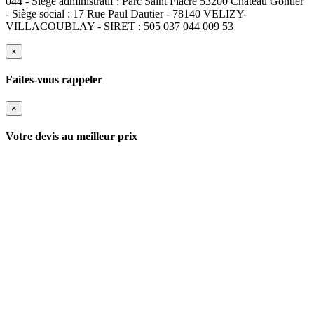
044 - Siège administratif : Parc Saint Fiacre 53200 Château Gontier
- Siège social : 17 Rue Paul Dautier - 78140 VELIZY-
VILLACOUBLAY - SIRET : 505 037 044 009 53
×
Faites-vous rappeler
×
Votre devis au meilleur prix