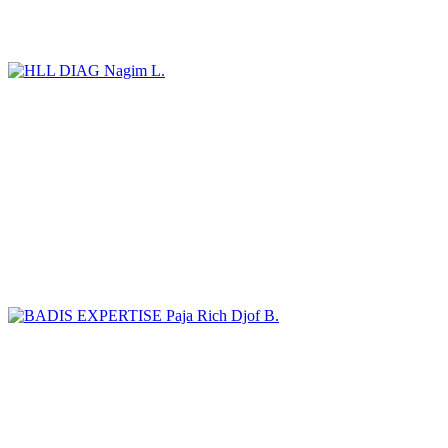
Nagim L.
Paja Rich Djof B.