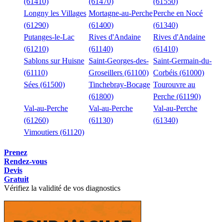
(61410)
(61470)
(61550)
Longny les Villages
Mortagne-au-Perche
Perche en Nocé
(61290)
(61400)
(61340)
Putanges-le-Lac
Rives d'Andaine
Rives d'Andaine
(61210)
(61140)
(61410)
Sablons sur Huisne
Saint-Georges-des-
Saint-Germain-du-
(61110)
Groseillers (61100)
Corbéis (61000)
Sées (61500)
Tinchebray-Bocage
Tourouvre au
(61800)
Perche (61190)
Val-au-Perche
Val-au-Perche
Val-au-Perche
(61260)
(61130)
(61340)
Vimoutiers (61120)
Prenez
Rendez-vous
Devis
Gratuit
Vérifiez la validité de vos diagnostics