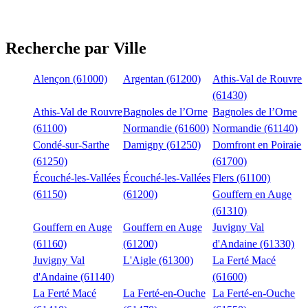
Recherche par Ville
Alençon (61000)
Argentan (61200)
Athis-Val de Rouvre
(61430)
Athis-Val de Rouvre
Bagnoles de l’Orne
Bagnoles de l’Orne
(61100)
Normandie (61600)
Normandie (61140)
Condé-sur-Sarthe
Damigny (61250)
Domfront en Poiraie
(61250)
(61700)
Écouché-les-Vallées
Écouché-les-Vallées
Flers (61100)
(61150)
(61200)
Gouffern en Auge
(61310)
Gouffern en Auge
Gouffern en Auge
Juvigny Val
(61160)
(61200)
d'Andaine (61330)
Juvigny Val
L'Aigle (61300)
La Ferté Macé
d'Andaine (61140)
(61600)
La Ferté Macé
La Ferté-en-Ouche
La Ferté-en-Ouche