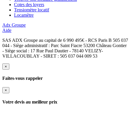
Cotes des loyers
Tensiomètre locatif
Locamètre
Adx Groupe
Aide
SAS ADX Groupe au capital de 6 990 495€ - RCS Paris B 505 037
044 - Siège administratif : Parc Saint Fiacre 53200 Château Gontier
- Siège social : 17 Rue Paul Dautier - 78140 VELIZY-
VILLACOUBLAY - SIRET : 505 037 044 009 53
×
Faites-vous rappeler
×
Votre devis au meilleur prix