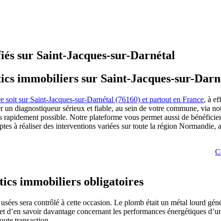
fiés sur Saint-Jacques-sur-Darnétal
tics immobiliers sur Saint-Jacques-sur-Darn
ce soit sur Saint-Jacques-sur-Darnétal (76160) et partout en France
, à e
 un diagnostiqueur sérieux et fiable, au sein de votre commune, via not
s rapidement possible. Notre plateforme vous permet aussi de bénéficier d
tes à réaliser des interventions variées sur toute la région Normandie, 
C
tics immobiliers obligatoires
usées sera contrôlé à cette occasion. Le plomb était un métal lourd génér
t d’en savoir davantage concernant les performances énergétiques d’une
oute transaction.