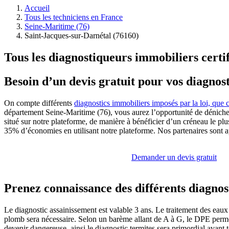
Accueil
Tous les techniciens en France
Seine-Maritime (76)
Saint-Jacques-sur-Darnétal (76160)
Tous les diagnostiqueurs immobiliers certi
Besoin d’un devis gratuit pour vos diagnos
On compte différents
diagnostics immobiliers imposés par la loi, que 
département Seine-Maritime (76), vous aurez l’opportunité de dénicher
situé sur notre plateforme, de manière à bénéficier d’un créneau le plu
35% d’économies en utilisant notre plateforme. Nos partenaires sont ap
Demander un devis gratuit
Prenez connaissance des différents diagnos
Le diagnostic assainissement est valable 3 ans. Le traitement des eaux 
plomb sera nécessaire. Selon un barème allant de A à G, le DPE perme
devenir dangereuse, ainsi le diagnostic termites sera primordial avant t