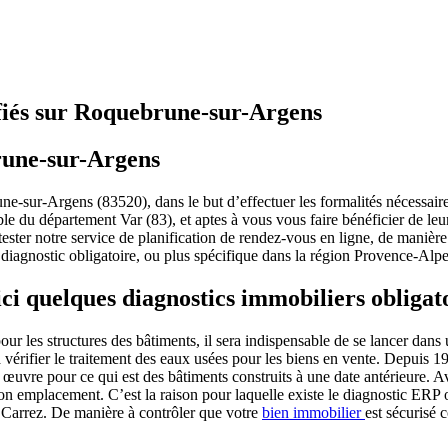
ifiés sur Roquebrune-sur-Argens
rune-sur-Argens
e-sur-Argens (83520), dans le but d’effectuer les formalités nécessaires
 du département Var (83), et aptes à vous vous faire bénéficier de leur s
ster notre service de planification de rendez-vous en ligne, de manière
n diagnostic obligatoire, ou plus spécifique dans la région Provence-Alp
ci quelques diagnostics immobiliers obligat
ur les structures des bâtiments, il sera indispensable de se lancer dans
 vérifier le traitement des eaux usées pour les biens en vente. Depuis 1997
œuvre pour ce qui est des bâtiments construits à une date antérieure. A
son emplacement. C’est la raison pour laquelle existe le diagnostic ERP o
i Carrez. De manière à contrôler que votre
bien immobilier
est sécurisé c