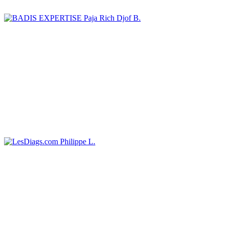
Paja Rich Djof B.
Philippe L.