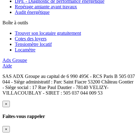
DPE - Diagnostic de performance énergétique
Repérage amiante avant travaux
Audit énergétique
Boîte à outils
Trouver son locataire gratuitement
Cotes des loyers
Tensiomètre locatif
Locamètre
Adx Groupe
Aide
SAS ADX Groupe au capital de 6 990 495€ - RCS Paris B 505 037
044 - Siège administratif : Parc Saint Fiacre 53200 Château Gontier
- Siège social : 17 Rue Paul Dautier - 78140 VELIZY-
VILLACOUBLAY - SIRET : 505 037 044 009 53
×
Faites-vous rappeler
×