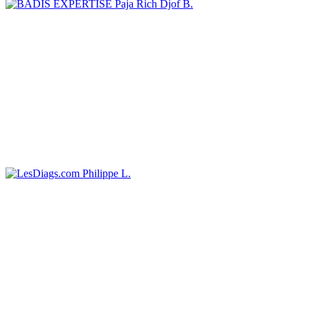
Paja Rich Djof B.
Philippe L.