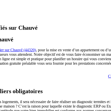
fiés sur Chauvé
Chauvé
ier sur Chauvé (44320)
, pour la mise en vente d’un appartement ou d’un
tiqueurs vous attendent. Notre objectif est de vous faire économiser un
n ligne est simple et pratique pour planifier un horaire qui vous convie
ation gratuite préalable vous sera fournie pour les prestations concerné
C
iers obligatoires
logements, il sera nécessaire de faire réaliser un diagnostic termites et
’une maison ? C’est la raison pour laquelle existe le diagnostic ERP ou Et
ertitude que votre bien immobilier est conforme aux normes concernant so