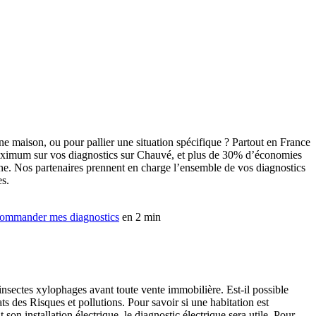
e maison, ou pour pallier une situation spécifique ? Partout en France
 maximum sur vos diagnostics sur Chauvé, et plus de 30% d’économies
nne. Nos partenaires prennent en charge l’ensemble de vos diagnostics
es.
ommander mes diagnostics
en 2 min
 insectes xylophages avant toute vente immobilière. Est-il possible
ats des Risques et pollutions. Pour savoir si une habitation est
n installation électrique, le diagnostic électrique sera utile. Pour