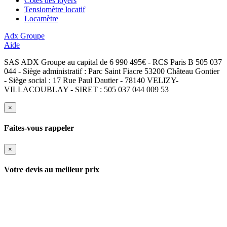
Cotes des loyers
Tensiomètre locatif
Locamètre
Adx Groupe
Aide
SAS ADX Groupe au capital de 6 990 495€ - RCS Paris B 505 037
044 - Siège administratif : Parc Saint Fiacre 53200 Château Gontier
- Siège social : 17 Rue Paul Dautier - 78140 VELIZY-
VILLACOUBLAY - SIRET : 505 037 044 009 53
×
Faites-vous rappeler
×
Votre devis au meilleur prix