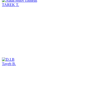
TAREK T.
Tayeb B.