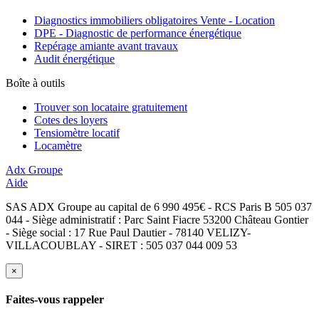
Diagnostics immobiliers obligatoires Vente - Location
DPE - Diagnostic de performance énergétique
Repérage amiante avant travaux
Audit énergétique
Boîte à outils
Trouver son locataire gratuitement
Cotes des loyers
Tensiomètre locatif
Locamètre
Adx Groupe
Aide
SAS ADX Groupe au capital de 6 990 495€ - RCS Paris B 505 037
044 - Siège administratif : Parc Saint Fiacre 53200 Château Gontier
- Siège social : 17 Rue Paul Dautier - 78140 VELIZY-
VILLACOUBLAY - SIRET : 505 037 044 009 53
×
Faites-vous rappeler