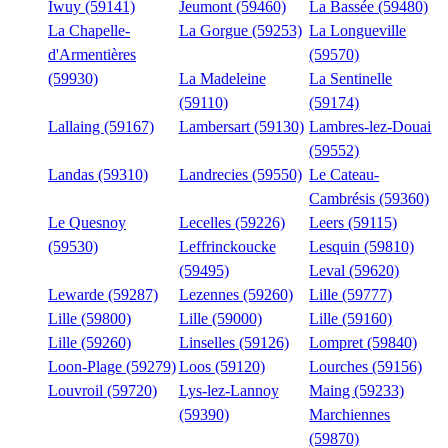
Iwuy (59141)
Jeumont (59460)
La Bassée (59480)
La Chapelle-
La Gorgue (59253)
La Longueville
d'Armentières
(59570)
(59930)
La Madeleine
La Sentinelle
(59110)
(59174)
Lallaing (59167)
Lambersart (59130)
Lambres-lez-Douai
(59552)
Landas (59310)
Landrecies (59550)
Le Cateau-
Cambrésis (59360)
Le Quesnoy
Lecelles (59226)
Leers (59115)
(59530)
Leffrinckoucke
Lesquin (59810)
(59495)
Leval (59620)
Lewarde (59287)
Lezennes (59260)
Lille (59777)
Lille (59800)
Lille (59000)
Lille (59160)
Lille (59260)
Linselles (59126)
Lompret (59840)
Loon-Plage (59279)
Loos (59120)
Lourches (59156)
Louvroil (59720)
Lys-lez-Lannoy
Maing (59233)
(59390)
Marchiennes
(59870)