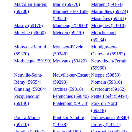
Marcq-en-Barœul
Marly (59770)
Marpent (59164)
(59700)
Marquette-lez-Lille
Marquillies (59274)
(59520)
Masnières (59241)
Masny (59176)
Maubeuge (59600)
Mérignies (59710)
Merville (59660)
Méteren (59270)
Monchecourt
(59234)
Mons-en-Barœul
Mons-en-Pévèle
Montigny-en-
(59370)
(59246)
Ostrevent (59182)
Morbecque (59190)
Mouvaux (59420)
Neuville-en-Ferrain
(59960)
Neuville-Saint-
Neuville-sur-Escaut
Nieppe (59850)
Rémy (59554)
(59293)
Nomain (59310)
Onnaing (59264)
Orchies (59310)
Ostricourt (59162)
Pecquencourt
Pérenchies (59840)
Petite-Forêt (59494)
(59146)
Phalempin (59133)
Poix-du-Nord
(59218)
Pont-à-Marcq
Pont-sur-Sambre
Prémesques (59840)
(59710)
(59138)
Prouvy (59121)
Proville (59267)
Provin (59185)
Quarouble (59243)