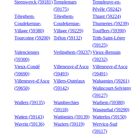
Steenwerck (59181)
Templemars
Templeuve-en-
(59175)
Pévèle (59242)
Téteghem-
Téteghem-
Thiant (59224)
Coudekerque-
Coudekerque-
Thumeries (59239)
Village (59380)
Village (59229)
Toufflers (59390)
Tourcoing (59200)
Trélon (59132)
Trith-Saint-Léger
(59125)
Valenciennes
Verlinghem (59237)
Vieux-Berquin
(59300)
(59232)
Vieux-Condé
Villeneuve-d'Ascq
Villeneuve-d'Ascq
(59690)
(59493)
(59491)
Villeneuve-d'Ascq
Villers-Outréaux
Wahagnies (59261)
(59650)
(59142)
Walincourt-Selvigny
(59127)
Wallers (59135)
Wambrechies
Warhem (59380)
(59118)
Wasquehal (59290)
Watten (59143)
Wattignies (59139)
Wattrelos (59150)
Wavrin (59136)
Waziers (59119)
Wervicq-Sud
(59117)