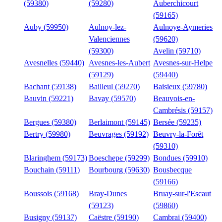
(59380)
(59280)
Auberchicourt
(59165)
Auby (59950)
Aulnoy-lez-
Aulnoye-Aymeries
Valenciennes
(59620)
(59300)
Avelin (59710)
Avesnelles (59440)
Avesnes-les-Aubert
Avesnes-sur-Helpe
(59129)
(59440)
Bachant (59138)
Bailleul (59270)
Baisieux (59780)
Bauvin (59221)
Bavay (59570)
Beauvois-en-
Cambrésis (59157)
Bergues (59380)
Berlaimont (59145)
Bersée (59235)
Bertry (59980)
Beuvrages (59192)
Beuvry-la-Forêt
(59310)
Blaringhem (59173)
Boeschepe (59299)
Bondues (59910)
Bouchain (59111)
Bourbourg (59630)
Bousbecque
(59166)
Boussois (59168)
Bray-Dunes
Bruay-sur-l'Escaut
(59123)
(59860)
Busigny (59137)
Caëstre (59190)
Cambrai (59400)