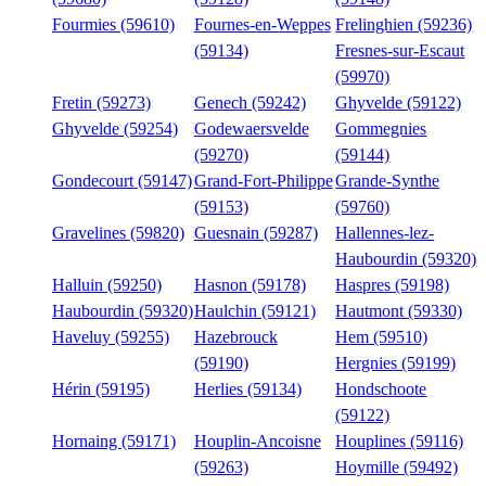
Fourmies (59610)
Fournes-en-Weppes
Frelinghien (59236)
(59134)
Fresnes-sur-Escaut
(59970)
Fretin (59273)
Genech (59242)
Ghyvelde (59122)
Ghyvelde (59254)
Godewaersvelde
Gommegnies
(59270)
(59144)
Gondecourt (59147)
Grand-Fort-Philippe
Grande-Synthe
(59153)
(59760)
Gravelines (59820)
Guesnain (59287)
Hallennes-lez-
Haubourdin (59320)
Halluin (59250)
Hasnon (59178)
Haspres (59198)
Haubourdin (59320)
Haulchin (59121)
Hautmont (59330)
Haveluy (59255)
Hazebrouck
Hem (59510)
(59190)
Hergnies (59199)
Hérin (59195)
Herlies (59134)
Hondschoote
(59122)
Hornaing (59171)
Houplin-Ancoisne
Houplines (59116)
(59263)
Hoymille (59492)