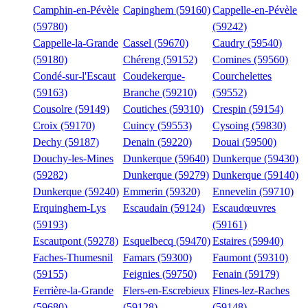
Camphin-en-Pévèle
Capinghem (59160)
Cappelle-en-Pévèle
(59780)
(59242)
Cappelle-la-Grande
Cassel (59670)
Caudry (59540)
(59180)
Chéreng (59152)
Comines (59560)
Condé-sur-l'Escaut
Coudekerque-
Courchelettes
(59163)
Branche (59210)
(59552)
Cousolre (59149)
Coutiches (59310)
Crespin (59154)
Croix (59170)
Cuincy (59553)
Cysoing (59830)
Dechy (59187)
Denain (59220)
Douai (59500)
Douchy-les-Mines
Dunkerque (59640)
Dunkerque (59430)
(59282)
Dunkerque (59279)
Dunkerque (59140)
Dunkerque (59240)
Emmerin (59320)
Ennevelin (59710)
Erquinghem-Lys
Escaudain (59124)
Escaudœuvres
(59193)
(59161)
Escautpont (59278)
Esquelbecq (59470)
Estaires (59940)
Faches-Thumesnil
Famars (59300)
Faumont (59310)
(59155)
Feignies (59750)
Fenain (59179)
Ferrière-la-Grande
Flers-en-Escrebieux
Flines-lez-Raches
(59680)
(59128)
(59148)