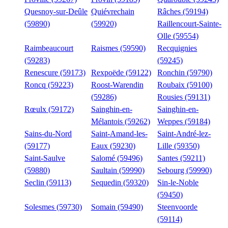
Quesnoy-sur-Deûle
Quiévrechain
Râches (59194)
(59890)
(59920)
Raillencourt-Sainte-
Olle (59554)
Raimbeaucourt
Raismes (59590)
Recquignies
(59283)
(59245)
Renescure (59173)
Rexpoëde (59122)
Ronchin (59790)
Roncq (59223)
Roost-Warendin
Roubaix (59100)
(59286)
Rousies (59131)
Rœulx (59172)
Sainghin-en-
Sainghin-en-
Mélantois (59262)
Weppes (59184)
Sains-du-Nord
Saint-Amand-les-
Saint-André-lez-
(59177)
Eaux (59230)
Lille (59350)
Saint-Saulve
Salomé (59496)
Santes (59211)
(59880)
Saultain (59990)
Sebourg (59990)
Seclin (59113)
Sequedin (59320)
Sin-le-Noble
(59450)
Solesmes (59730)
Somain (59490)
Steenvoorde
(59114)