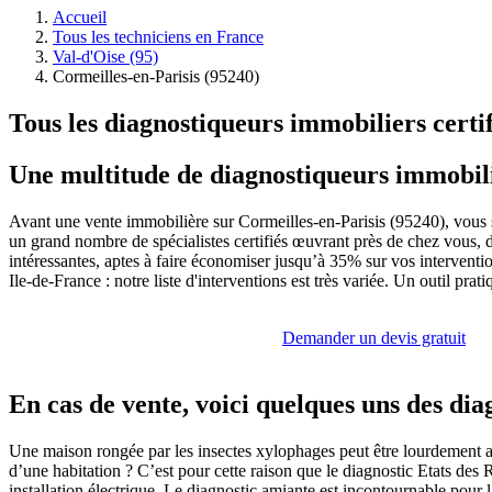
Accueil
Tous les techniciens en France
Val-d'Oise (95)
Cormeilles-en-Parisis (95240)
Tous les diagnostiqueurs immobiliers certif
Une multitude de diagnostiqueurs immobilie
Avant une vente immobilière sur Cormeilles-en-Parisis (95240), vous
un grand nombre de spécialistes certifiés œuvrant près de chez vous, d
intéressantes, aptes à faire économiser jusqu’à 35% sur vos interventio
Ile-de-France : notre liste d'interventions est très variée. Un outil prat
Demander un devis gratuit
En cas de vente, voici quelques uns des dia
Une maison rongée par les insectes xylophages peut être lourdement abîm
d’une habitation ? C’est pour cette raison que le diagnostic Etats des R
installation électrique. Le diagnostic amiante est incontournable pour