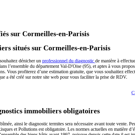
iés sur Cormeilles-en-Parisis
rs situés sur Cormeilles-en-Parisis
 souhaitez dénicher un
professionnel du diagnostic
de manière à effectue
ans l’ensemble du département Val-D'Oise (95), et aptes à vous proposer
ns. Vous profiterez d’une estimation gratuite, que vous souhaitiez effect
ique a été créé sur notre site web pour vous faciliter la prise de RDV.
C
gnostics immobiliers obligatoires
ée, ainsi le diagnostic termites sera nécessaire avant toute vente. Peut-
isques et Pollutions est obligatoire. Les normes actuelles en matière d’él
 l’ensemble des biens bâtis avant 1997, puisque depuis cette date il est