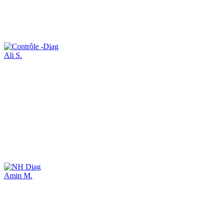
Ali S.
Amin M.