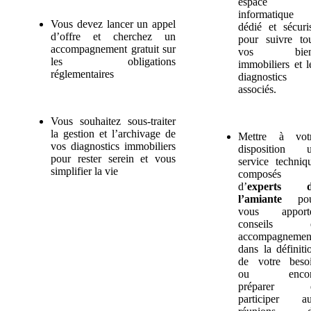
espace
informatique
Vous devez lancer un appel
dédié et sécuri
d’offre et cherchez un
pour suivre to
accompagnement gratuit sur
vos bien
les obligations
immobiliers et l
réglementaires
diagnostics
associés.
Vous souhaitez sous-traiter
la gestion et l’archivage de
Mettre à vot
vos diagnostics immobiliers
disposition 
pour rester serein et vous
service techniq
simplifier la vie
composés
d’
experts d
l’amiante
pou
vous apport
conseils e
accompagnemen
dans la définiti
de votre beso
ou encor
préparer e
participer a