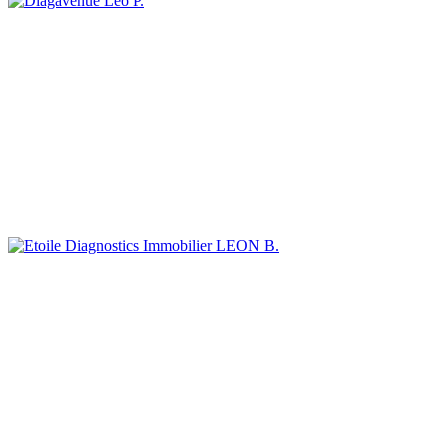
Léo P.
LEON B.