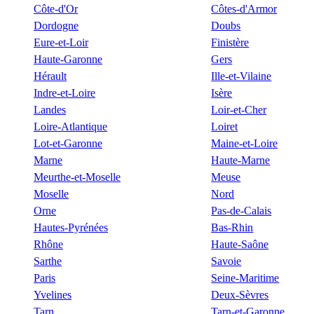
Côte-d'Or
Côtes-d'Armor
Dordogne
Doubs
Eure-et-Loir
Finistère
Haute-Garonne
Gers
Hérault
Ille-et-Vilaine
Indre-et-Loire
Isère
Landes
Loir-et-Cher
Loire-Atlantique
Loiret
Lot-et-Garonne
Maine-et-Loire
Marne
Haute-Marne
Meurthe-et-Moselle
Meuse
Moselle
Nord
Orne
Pas-de-Calais
Hautes-Pyrénées
Bas-Rhin
Rhône
Haute-Saône
Sarthe
Savoie
Paris
Seine-Maritime
Yvelines
Deux-Sèvres
Tarn
Tarn-et-Garonne