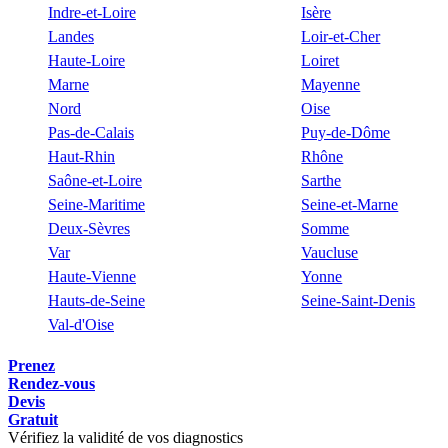
Indre-et-Loire
Isère
Landes
Loir-et-Cher
Haute-Loire
Loiret
Marne
Mayenne
Nord
Oise
Pas-de-Calais
Puy-de-Dôme
Haut-Rhin
Rhône
Saône-et-Loire
Sarthe
Seine-Maritime
Seine-et-Marne
Deux-Sèvres
Somme
Var
Vaucluse
Haute-Vienne
Yonne
Hauts-de-Seine
Seine-Saint-Denis
Val-d'Oise
Prenez
Rendez-vous
Devis
Gratuit
Vérifiez la validité de vos diagnostics