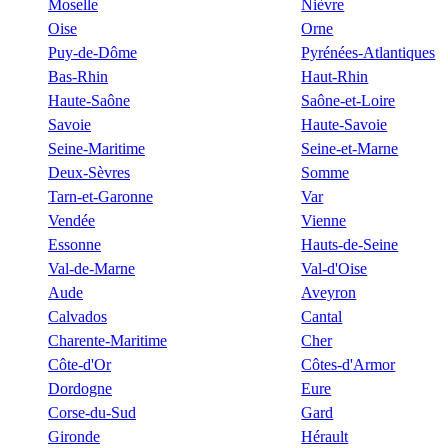
Moselle
Nièvre
Oise
Orne
Puy-de-Dôme
Pyrénées-Atlantiques
Bas-Rhin
Haut-Rhin
Haute-Saône
Saône-et-Loire
Savoie
Haute-Savoie
Seine-Maritime
Seine-et-Marne
Deux-Sèvres
Somme
Tarn-et-Garonne
Var
Vendée
Vienne
Essonne
Hauts-de-Seine
Val-de-Marne
Val-d'Oise
Aude
Aveyron
Calvados
Cantal
Charente-Maritime
Cher
Côte-d'Or
Côtes-d'Armor
Dordogne
Eure
Corse-du-Sud
Gard
Gironde
Hérault