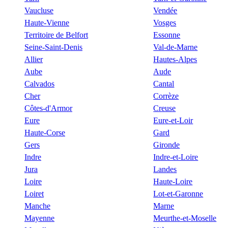
Vaucluse
Vendée
Haute-Vienne
Vosges
Territoire de Belfort
Essonne
Seine-Saint-Denis
Val-de-Marne
Allier
Hautes-Alpes
Aube
Aude
Calvados
Cantal
Cher
Corrèze
Côtes-d'Armor
Creuse
Eure
Eure-et-Loir
Haute-Corse
Gard
Gers
Gironde
Indre
Indre-et-Loire
Jura
Landes
Loire
Haute-Loire
Loiret
Lot-et-Garonne
Manche
Marne
Mayenne
Meurthe-et-Moselle